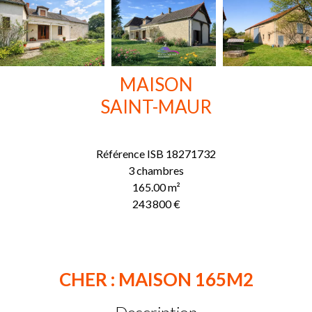
MAISON
SAINT-MAUR
Référence
ISB 18271732
3 chambres
165.00
m²
243 800 €
CHER : MAISON 165M2