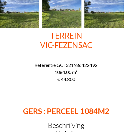
TERREIN
VIC-FEZENSAC
Referentie
GCI 321986422492
1084.00
m²
€ 44.800
GERS : PERCEEL 1084M2
Beschrijving