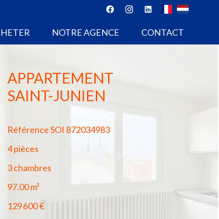
CHETER
NOTRE AGENCE
CONTACT
APPARTEMENT
SAINT-JUNIEN
Référence
SOI 872034983
4 pièces
3 chambres
97.00
m²
129 600 €