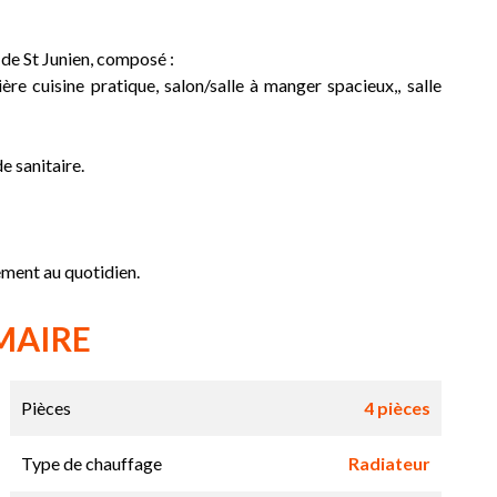
 de St Junien, composé :
ère cuisine pratique, salon/salle à manger spacieux,, salle
e sanitaire.
nement au quotidien.
MAIRE
Pièces
4 pièces
Type de chauffage
Radiateur